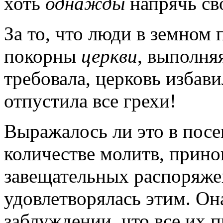
хоть
однажды
напрячь с
За то, что люди в земном
покорны
церкви
, выполняя
требовала, церковь избав
отпустила все грехи!
Выражалось ли это в посе
количестве молитв, прино
завещательных распоряже
удовлетворялась этим. Он
заблуждении, что все их